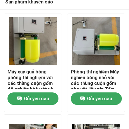
Sản phẩm khuyến cáo
Máy xay quả bóng
Phòng thí nghiệm Máy
phòng thí nghiệm với
nghiền bóng nhỏ với
các thùng cuộn gốm
các thùng cuộn gốm
để nghiền khô ướt và
cho vật liệu pin Tấm
Nhà
sản xuất 1000 lưới
nghiền LFP NMC năng
Gửi yêu cầu
Gửi yêu cầu
suất cao
Sản phẩm
Về chúng tôi