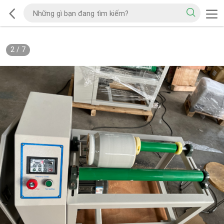
2
/
7