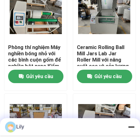
Tham quan nhà máy
Kiểm soát chất lượng
Phòng thí nghiệm Máy
Ceramic Rolling Ball
nghiền bóng nhỏ với
Mill Jars Lab Jar
Liên hệ chúng tôi
các bình cuộn gốm để
Roller Mill với năng
nghiền bột nano Kiểm
suất cao và sản lượng
tra vật liệu sắc tố gốm
1000 Mesh
Gửi yêu cầu
Gửi yêu cầu
Tin tức
nhà máy bóng hành tinh
cán bóng Mill
Lily
Nhà máy bóng phòng thí nghiệm