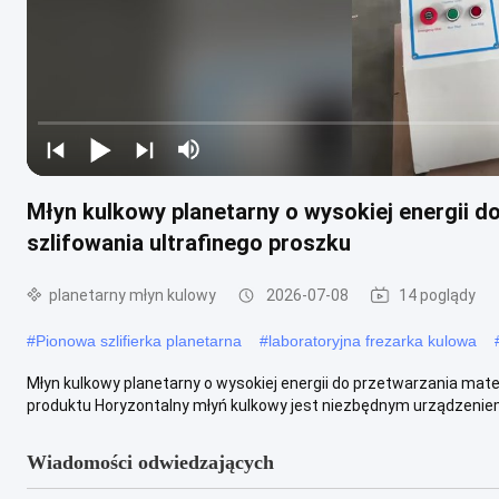
Młyn kulkowy planetarny o wysokiej energii d
szlifowania ultrafinego proszku
planetarny młyn kulowy
2026-07-08
14 poglądy
#
Pionowa szlifierka planetarna
#
laboratoryjna frezarka kulowa
Młyn kulkowy planetarny o wysokiej energii do przetwarzania mate
produktu Horyzontalny młyń kulkowy jest niezbędnym urządzeniem 
Wiadomości odwiedzających