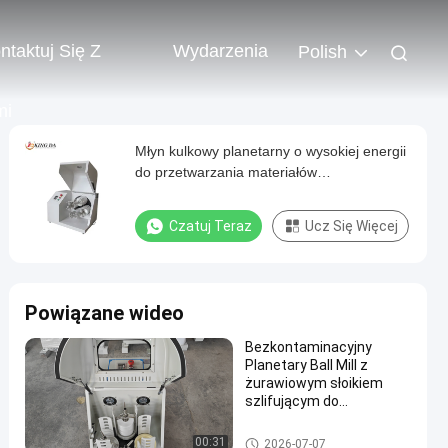
ntaktuj Się Z
Wydarzenia
Polish
mi
Młyn kulkowy planetarny o wysokiej energii
do przetwarzania materiałów
laboratoryjnych do szlifowania ultrafinego
proszku
Czatuj Teraz
Ucz Się Więcej
Powiązane wideo
Bezkontaminacyjny
Planetary Ball Mill z
żurawiowym słoikiem
szlifującym do
przetwarzania proszku o
wysokiej czystości
planetarny młyn kulowy
00:31
2026-07-07