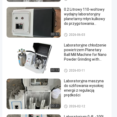
0.2 Litrowy 110-woltowy
wydajny laboratoryjny
planetarny młyn kulkowy
do przygotowania
nanoprachu
planetarny młyn kulowy
00:37
2026-06-03
Laboratoryjne chłodzenie
powietrzem Planetary
Ball Mill Machine for Nano
Powder Grinding with
Optional Zirconia Jars
planetarny młyn kulowy
00:13
2026-03-11
Laboratoryjna maszyna
do szlifowania wysokiej
energii z regulacją
prędkości
planetarny młyn kulowy
00:31
2026-02-12
Laboratorium 0 4L -100L