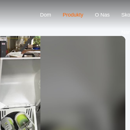
Dom
Produkty
O Nas
Sko
Na