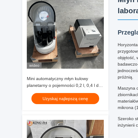
labor
Przegl
Horyzonta
przygotow
objętość, 
badawczo-
wideo
jednocześn
próżnią.
Mini automatyczny młyn kulowy
planetarny o pojemności 0,2 l, 0,4 l do
Maszyna do
przygotowywania nano proszków
zbiornikac
Uzyskaj najlepszą cenę
Zaawansowane badania materiałów
materiałó
mikrona (
Szeroko st
inżynierii