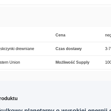
Cena
ne
 skrzynki drewniane
Czas dostawy
3-7
estern Union
Możliwość Supply
100
roduktu
kulkowy planetarny o wysokiej energii 