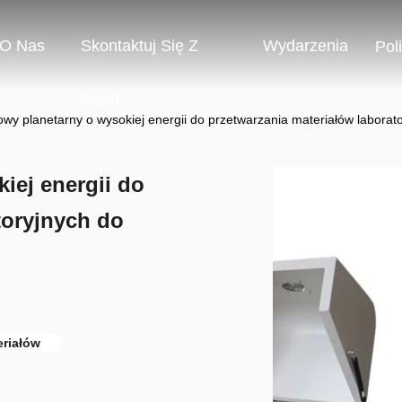
O Nas
Skontaktuj Się Z
Wydarzenia
Pol
Nami
owy planetarny o wysokiej energii do przetwarzania materiałów laborato
iej energii do
toryjnych do
eriałów