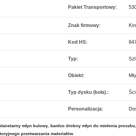
Pakiet Transportowy:
53
Znak firmowy:
Ki
Kod HS:
84
Typ:
Szl
Obiekt:
Mły
Typ dysku (koła).:
Ści
Personalizacja:
Dos
,
lanetarny młyn kulowy
bardzo drobny młyn do mielenia proszku
toryjnego przetwarzania materiałów