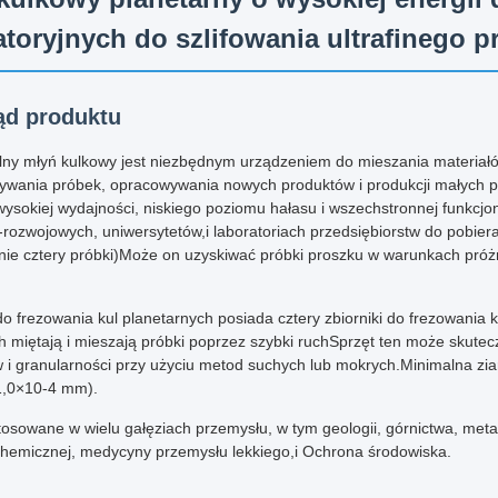
atoryjnych do szlifowania ultrafinego p
ąd produktu
lny młyń kulkowy jest niezbędnym urządzeniem do mieszania materiałów
ywania próbek, opracowywania nowych produktów i produkcji małych p
wysokiej wydajności, niskiego poziomu hałasu i wszechstronnej funkcjon
rozwojowych, uniwersytetów,i laboratoriach przedsiębiorstw do pobie
ie cztery próbki)Może on uzyskiwać próbki proszku w warunkach próżni
 frezowania kul planetarnych posiada cztery zbiorniki do frezowania k
h miętają i mieszają próbki poprzez szybki ruchSprzęt ten może skutec
w i granularności przy użyciu metod suchych lub mokrych.Minimalna z
1,0×10-4 mm).
osowane w wielu gałęziach przemysłu, w tym geologii, górnictwa, metalu
 chemicznej, medycyny przemysłu lekkiego,i Ochrona środowiska.