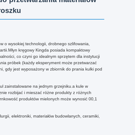
roszku
 o wysokiej technologii, drobnego szlifowania,
artii.Młyn kręgowy Kingda posiada kompaktowy
alności, co czyni go idealnym sprzętem dla instytucji
rania próbek (każdy eksperyment może przetwarzać
, gdy jest wyposażony w zbiornik do prania kulki pod
ul zainstalowane na jednym grzejniku.a kule w
znie rozbijać i mieszać różne produkty z różnych
iarnkowość produktów mielonych może wynosić 00,1
rgii, elektroniki, materiałów budowlanych, ceramiki,