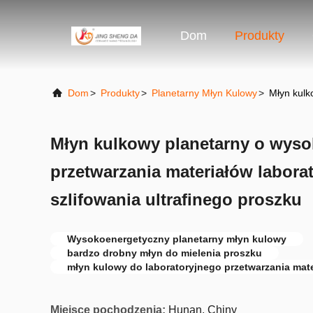
Dom
Produkty
Dom
>
Produkty
>
Planetarny Młyn Kulowy
>
Młyn kulk
Młyn kulkowy planetarny o wysok
przetwarzania materiałów labora
szlifowania ultrafinego proszku
Wysokoenergetyczny planetarny młyn kulowy
bardzo drobny młyn do mielenia proszku
młyn kulowy do laboratoryjnego przetwarzania mat
Miejsce pochodzenia:
Hunan, Chiny