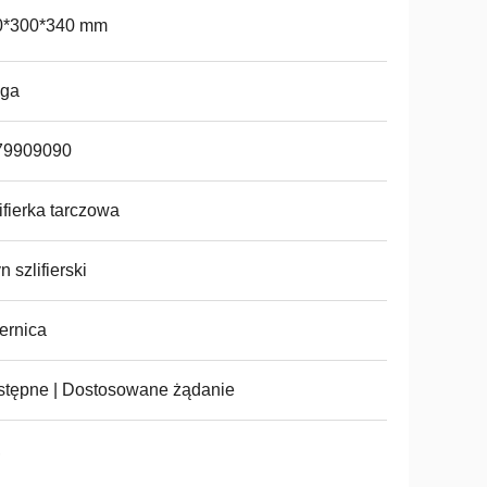
0*300*340 mm
nga
79909090
ifierka tarczowa
n szlifierski
ernica
tępne | Dostosowane żądanie
,