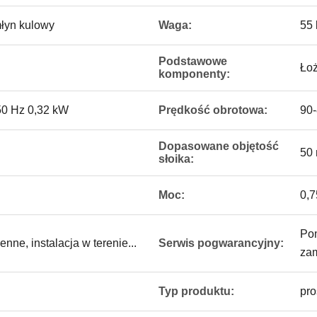
łyn kulowy
Waga:
55 
Podstawowe
Łoż
komponenty:
50 Hz 0,32 kW
Prędkość obrotowa:
90-
Dopasowane objętość
50 
słoika:
Moc:
0,
Pom
ne, instalacja w terenie...
Serwis pogwarancyjny:
za
Typ produktu:
pro