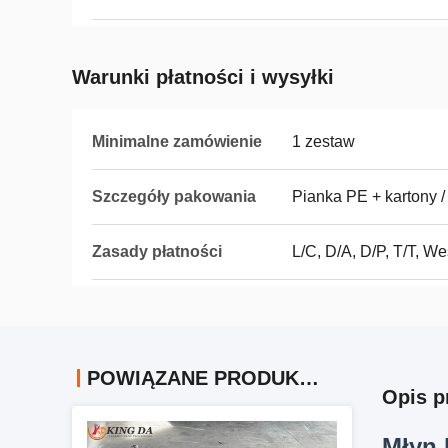
Warunki płatności i wysyłki
Minimalne zamówienie
1 zestaw
Szczegóły pakowania
Pianka PE + kartony /
Zasady płatności
L/C, D/A, D/P, T/T, W
POWIĄZANE PRODUKTY
Opis p
Młyn 