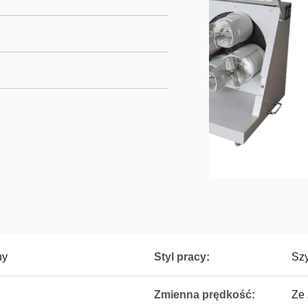
ny
Styl pracy:
Szy
Zmienna prędkość:
Ze