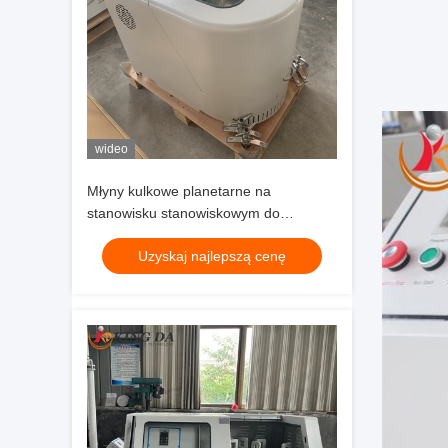
wideo
Młyny kulkowe planetarne na
stanowisku stanowiskowym do
szlifowania proszku w laboratoriach
Uzyskaj najlepszą cenę
uniwersyteckich i badań naukowych