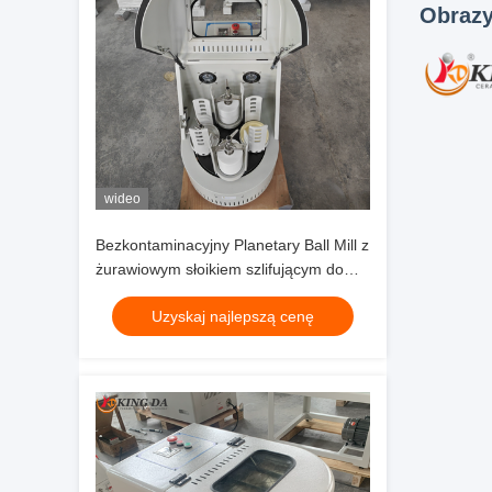
Obrazy
wideo
Bezkontaminacyjny Planetary Ball Mill z
żurawiowym słoikiem szlifującym do
przetwarzania proszku o wysokiej
Uzyskaj najlepszą cenę
czystości