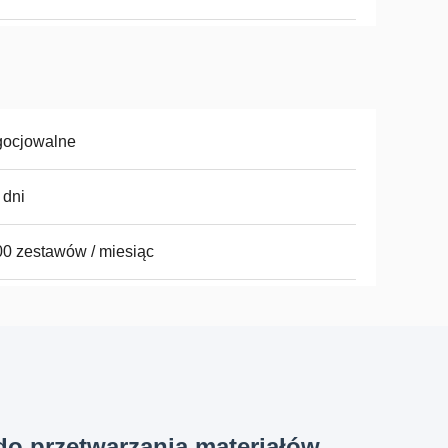
gocjowalne
 dni
0 zestawów / miesiąc
do przetwarzania materiałów