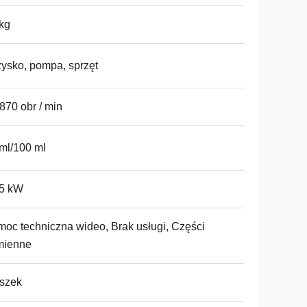
kg
ysko, pompa, sprzęt
870 obr / min
ml/100 ml
75 kW
oc techniczna wideo, Brak usługi, Części
mienne
szek