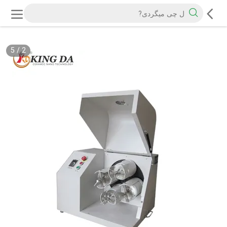
5
/
2