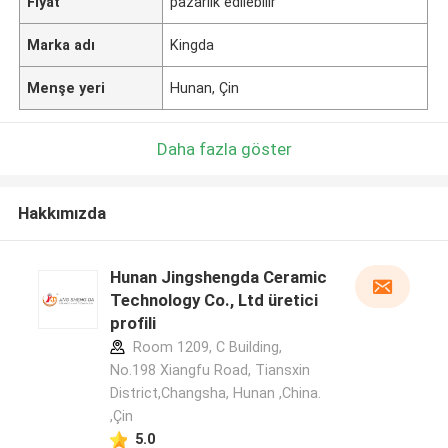
Fiyat
pazarlık edilebilir
Marka adı
Kingda
Menşe yeri
Hunan, Çin
Daha fazla göster
Hakkımızda
Hunan Jingshengda Ceramic
Technology Co., Ltd üretici
profili
Room 1209, C Building,
No.198 Xiangfu Road, Tiansxin
District,Changsha, Hunan ,China.
,Çin
5.0