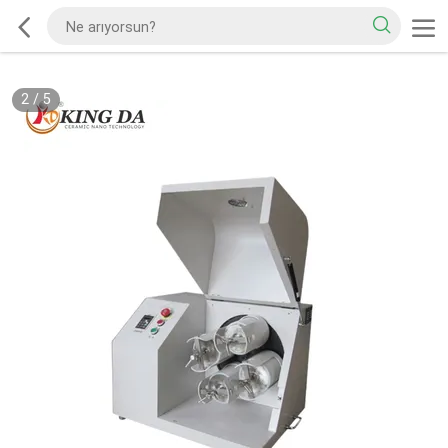
2
/
5