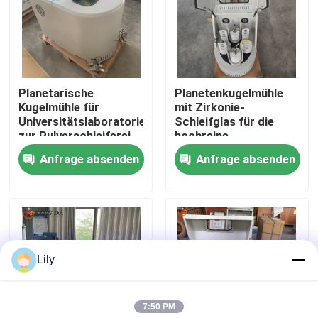
Fabrik Tour
Qualitätskontrolle
Planetarische
Planetenkugelmühle
Kugelmühle für
mit Zirkonie-
Universitätslaboratorien
Schleifglas für die
Kontakt
zur Pulverschleiferei
hochreine
und
Pulverververarbeitung
Anfrage absenden
Anfrage absenden
wissenschaftlichen
Nachrichten
Forschung
Planetarische Ball-Mühle
Lily
Rollen-Ball-Mühle
7:50 PM
Laborballmühle