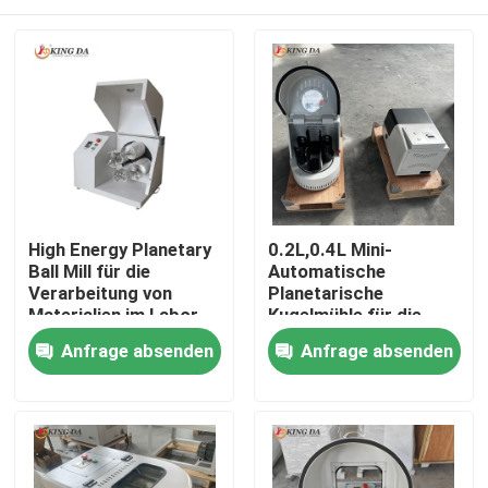
High Energy Planetary
0.2L,0.4L Mini-
Ball Mill für die
Automatische
Verarbeitung von
Planetarische
Materialien im Labor
Kugelmühle für die
für die
Nano-
Startseite
Anfrage absenden
Anfrage absenden
Ultrafeinpulverschleifung
Pulverherstellung
Produkte
Über uns