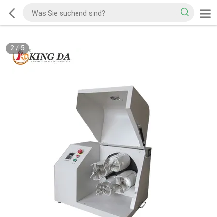
2
/
5