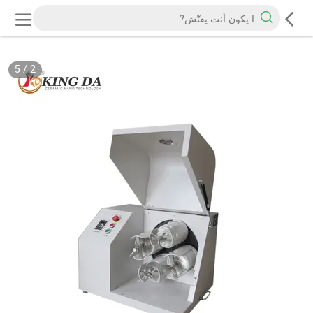
5
/
2