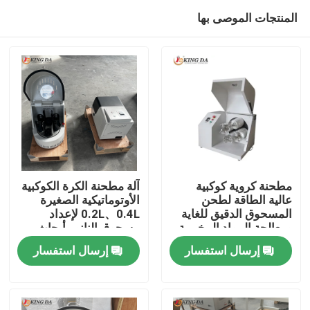
المنتجات الموصى بها
مطحنة كروية كوكبية
آلة مطحنة الكرة الكوكبية
عالية الطاقة لطحن
الأوتوماتيكية الصغيرة
المسحوق الدقيق للغاية
0.2L、0.4L لإعداد
منزل
ومعالجة المواد المخبرية
مسحوق النانو وأبحاث
المواد المتقدمة
إرسال استفسار
إرسال استفسار
المنتجات
حول بنا